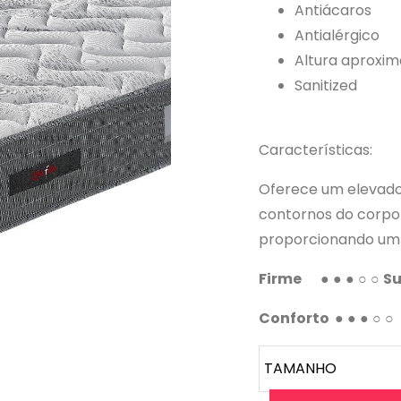
Antiácaros
Antialérgico
Altura aproxi
Sanitized
Características:
Oferece um elevado
contornos do corpo 
proporcionando um d
Firme
● ● ● ○
○
S
Conforto
● ● ● ○ ○