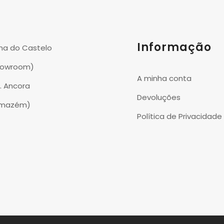
Informação
na do Castelo
howroom)
A minha conta
P. Ancora
Devoluções
rmazém)
Política de Privacidade