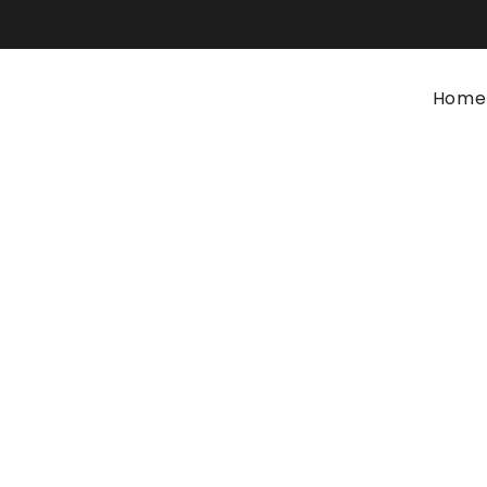
Home
Linha Braga
Home
Linha Braga