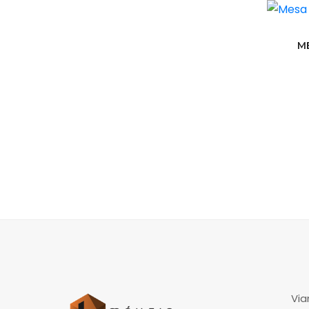
M
Via