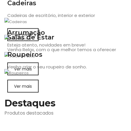
Cadeiras
Cadeiras de escritório, interior e exterior
Arrumação
Ver mais
Salas de Estar
Esteja atento, novidades em breve!
Venha Relax, com o que melhor temos a oferecer
Roupeiros
Venha criar o seu roupeiro de sonho.
Ver mais
Ver mais
Destaques
Produtos destacados