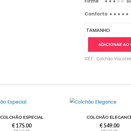
Firme
● ● ● ○ ○
S
Conforto
● ● ● ● ●
ADICIONAR AO
REF : Colchão Viscote
COLCHÃO ESPECIAL
COLCHÃO ELEGANC
€ 175.00
€ 549.00
IVA incluído
IVA incluído