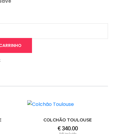
uave
 CARRINHO
k
E
COLCHÃO TOULOUSE
€ 340.00
IVA incluído