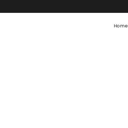
Home
Colchão Viscotek
Home
Colchões e Descanso
Colchão Viscotek