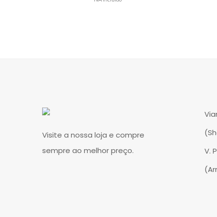
Via
(S
Visite a nossa loja e compre
sempre ao melhor preço.
V. 
(A