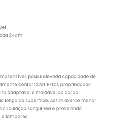
vel
mada 24cm
ermosensível, possui elevada capacidade de
amente confortável. Estas propriedades
ito adaptável e moldável ao corpo
 ao longo da superfície. Assim exerce menor
 a circulação sanguínea e prevenindo
s e lombares.