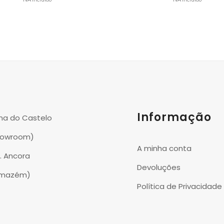
Informação
na do Castelo
howroom)
A minha conta
P. Ancora
Devoluções
rmazém)
Política de Privacidade