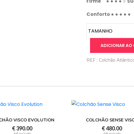
Firme
● ● ● ● ○
Su
Conforto
● ● ● ● ●
ADICIONAR AO
REF : Colchão Atlântic
CHÃO VISCO EVOLUTION
COLCHÃO SENSE VIS
€ 390.00
€ 480.00
IVA incluído
IVA incluído