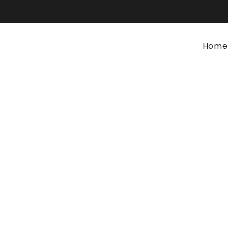
Home
Colchão Atlântico Topper
Home
Colchões e Descanso
Colchão Atlântico Toppe