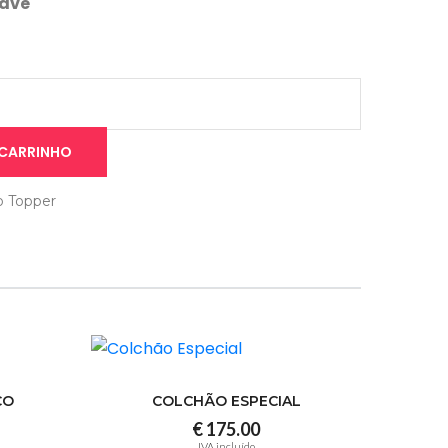
ave
 CARRINHO
o Topper
CO
COLCHÃO ESPECIAL
€ 175.00
IVA incluído