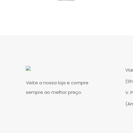
Via
(S
Visite a nossa loja e compre
sempre ao melhor preço.
V. 
(A