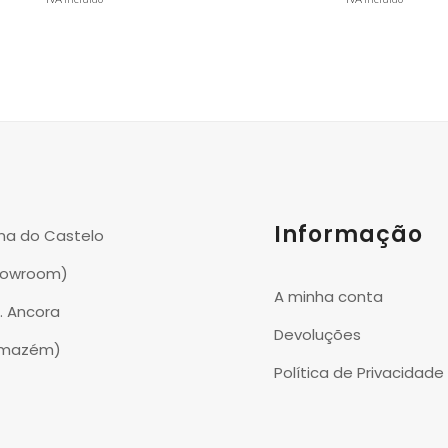
Informação
na do Castelo
howroom)
A minha conta
P. Ancora
Devoluções
rmazém)
Política de Privacidade