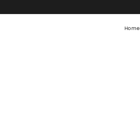
Home
Candeeiro de Mesa NEIVA
Home
Iluminação
Candeeiro de Mesa NEIVA